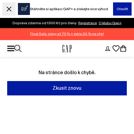
Stáhněte si aplikaci GAP+ a získejte více výhod
Otevřít
Doprava zdarma od 1300 Kč pro členy
Registrace
O klubu Gap+
Final Sale: slevy až 70 % + extra 20 % na vše!
Na stránce došlo k chybě.
Zkusit znovu