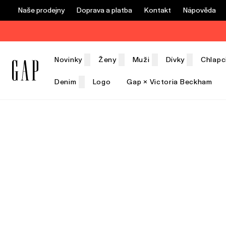
Naše prodejny
Doprava a platba
Kontakt
Nápověda
Novinky
Ženy
Muži
Dívky
Chlapc
Denim
Logo
Gap × Victoria Beckham