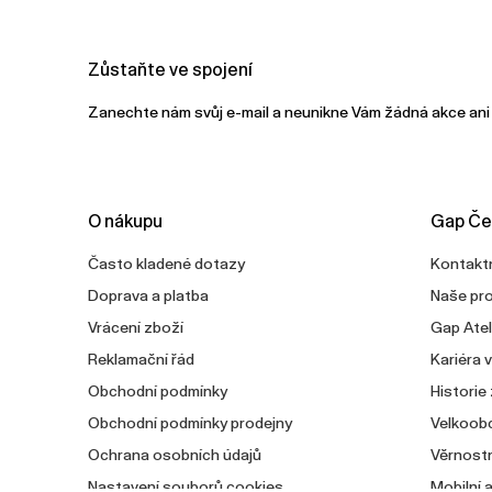
Zůstaňte ve spojení
Zanechte nám svůj e-mail a neunikne Vám žádná akce ani
O nákupu
Gap Če
Často kladené dotazy
Kontaktn
Doprava a platba
Naše pr
Vrácení zboží
Gap Atel
Reklamační řád
Kariéra 
Obchodní podmínky
Historie
Obchodní podmínky prodejny
Velkoob
Ochrana osobních údajů
Věrnostn
Nastavení souborů cookies
Mobilní 