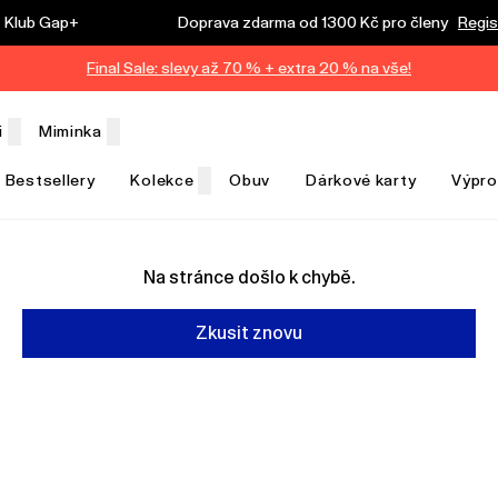
Klub Gap+
Doprava zdarma od 1300 Kč pro členy
Regis
Final Sale: slevy až 70 % + extra 20 % na vše!
i
Miminka
Bestsellery
Kolekce
Obuv
Dárkové karty
Výpro
Na stránce došlo k chybě.
Zkusit znovu