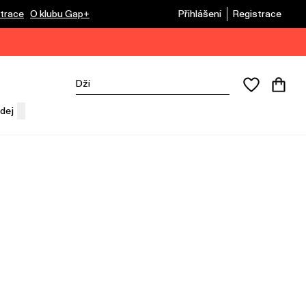
trace
O klubu Gap+
Přihlášení
Registrace
dej