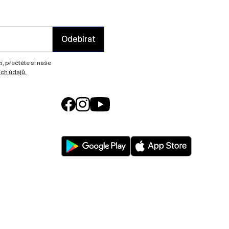
Odebírat
, přečtěte si naše
ch údajů.