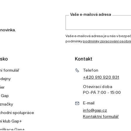
Vaše e-mailová adresa
 novinka.
Vaše e-mailová adresa je u nás v bezpečí
podmínky
podmínky zpracování osobní
sko
Kontakt
í formulář
Telefon
+420 910 920 831
odejny
Otevírací doba
ier
PO
-
PÁ
7:00 - 15:00
v Gap
E-mail
 značky
info@gap.cz
chodní spolupráce
Kontaktní formulář
í klub Gap+
aplikace Gap+