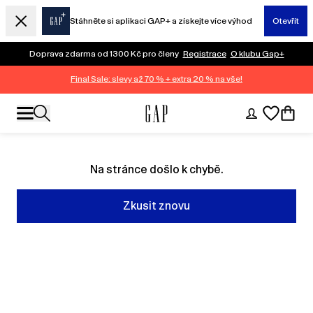
Stáhněte si aplikaci GAP+ a získejte více výhod
Otevřít
Doprava zdarma od 1300 Kč pro členy
Registrace
O klubu Gap+
Final Sale: slevy až 70 % + extra 20 % na vše!
Na stránce došlo k chybě.
Zkusit znovu