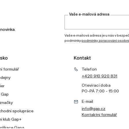
Vaše e-mailová adresa
 novinka.
Vaše e-mailová adresa je u nás v bezpečí
podmínky
podmínky zpracování osobní
sko
Kontakt
í formulář
Telefon
+420 910 920 831
odejny
Otevírací doba
ier
PO
-
PÁ
7:00 - 15:00
v Gap
E-mail
 značky
info@gap.cz
chodní spolupráce
Kontaktní formulář
í klub Gap+
aplikace Gap+