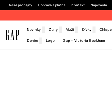
Naše prodejny
Doprava a platba
Kontakt
Nápověda
Novinky
Ženy
Muži
Dívky
Chlapc
Denim
Logo
Gap × Victoria Beckham