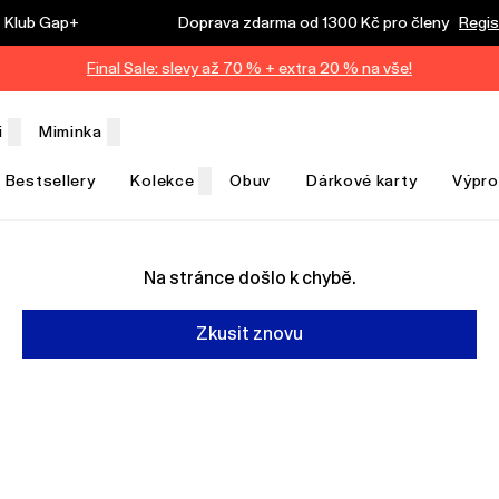
Klub Gap+
Doprava zdarma od 1300 Kč pro členy
Regis
Final Sale: slevy až 70 % + extra 20 % na vše!
i
Miminka
Bestsellery
Kolekce
Obuv
Dárkové karty
Výpro
Na stránce došlo k chybě.
Zkusit znovu