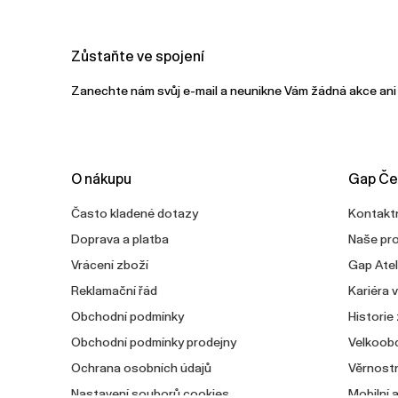
Zůstaňte ve spojení
Zanechte nám svůj e-mail a neunikne Vám žádná akce ani
O nákupu
Gap Če
Často kladené dotazy
Kontaktn
Doprava a platba
Naše pr
Vrácení zboží
Gap Atel
Reklamační řád
Kariéra 
Obchodní podmínky
Historie
Obchodní podmínky prodejny
Velkoob
Ochrana osobních údajů
Věrnostn
Nastavení souborů cookies
Mobilní 