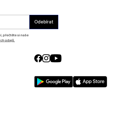
Odebírat
, přečtěte si naše
ch údajů.