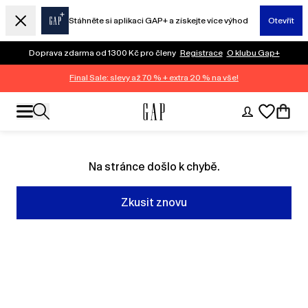
Stáhněte si aplikaci GAP+ a získejte více výhod
Otevřít
Doprava zdarma od 1300 Kč pro členy
Registrace
O klubu Gap+
Final Sale: slevy až 70 % + extra 20 % na vše!
Na stránce došlo k chybě.
Zkusit znovu