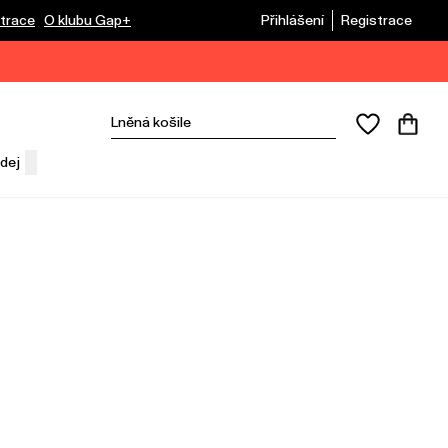
trace
O klubu Gap+
Přihlášení
Registrace
dej