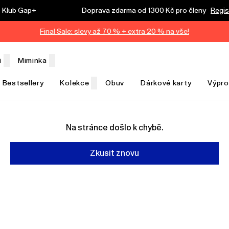
Klub Gap+
Doprava zdarma od 1300 Kč pro členy
Regis
Final Sale: slevy až 70 % + extra 20 % na vše!
i
Miminka
Bestsellery
Kolekce
Obuv
Dárkové karty
Výpro
Na stránce došlo k chybě.
Zkusit znovu