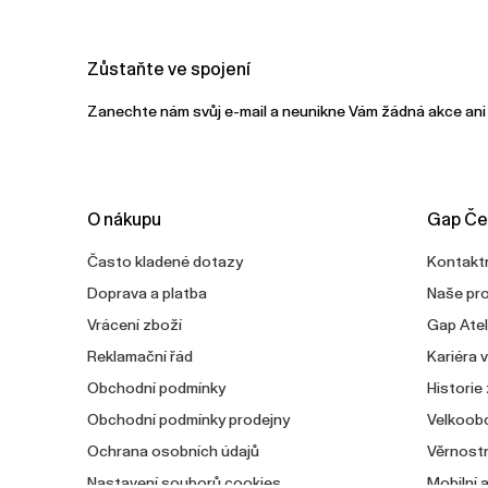
Zůstaňte ve spojení
Zanechte nám svůj e-mail a neunikne Vám žádná akce ani
O nákupu
Gap Če
Často kladené dotazy
Kontaktn
Doprava a platba
Naše pr
Vrácení zboží
Gap Atel
Reklamační řád
Kariéra 
Obchodní podmínky
Historie
Obchodní podmínky prodejny
Velkoob
Ochrana osobních údajů
Věrnostn
Nastavení souborů cookies
Mobilní 