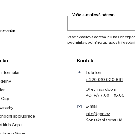
Vaše e-mailová adresa
 novinka.
Vaše e-mailová adresa je u nás v bezpečí
podmínky
podmínky zpracování osobní
sko
Kontakt
í formulář
Telefon
+420 910 920 831
odejny
Otevírací doba
ier
PO
-
PÁ
7:00 - 15:00
v Gap
E-mail
 značky
info@gap.cz
chodní spolupráce
Kontaktní formulář
í klub Gap+
aplikace Gap+