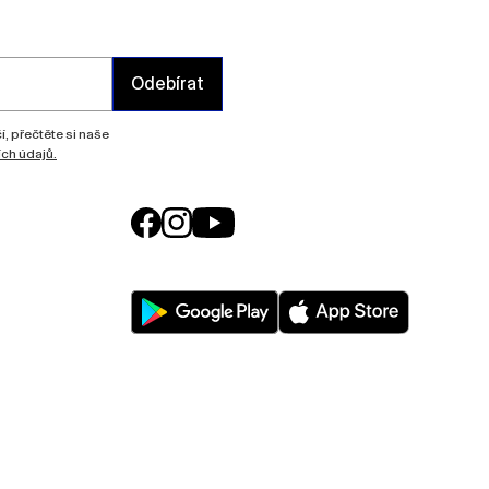
Odebírat
, přečtěte si naše
ch údajů.