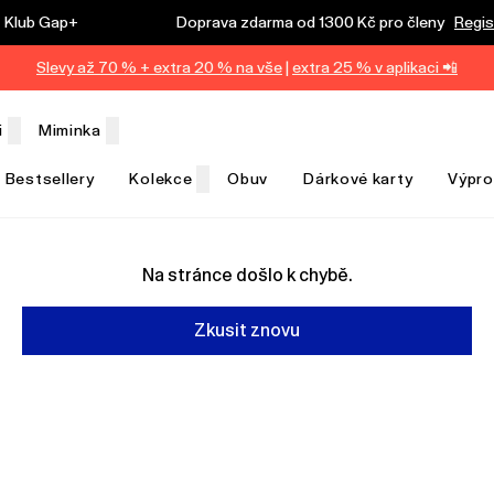
Klub Gap+
Doprava zdarma od 1300 Kč pro členy
Regis
Slevy až 70 % + extra 20 % na vše
|
extra 25 % v aplikaci 📲
i
Miminka
Bestsellery
Kolekce
Obuv
Dárkové karty
Výpro
Na stránce došlo k chybě.
Zkusit znovu