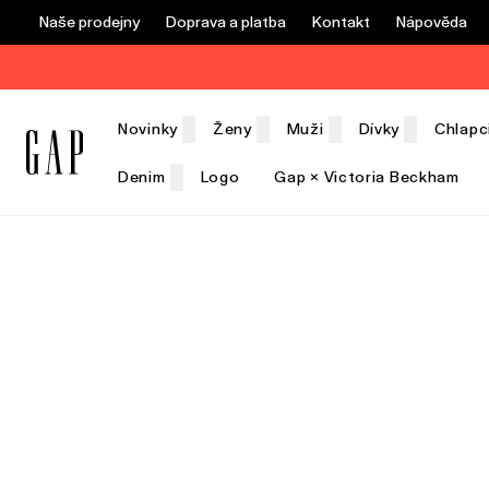
Naše prodejny
Doprava a platba
Kontakt
Nápověda
Novinky
Ženy
Muži
Dívky
Chlapc
Denim
Logo
Gap × Victoria Beckham