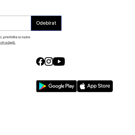
Odebírat
, přečtěte si naše
ch údajů.