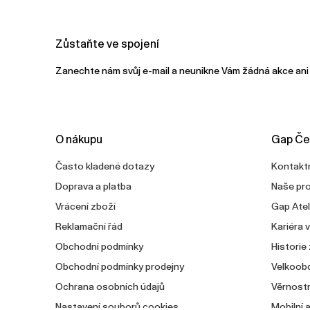
Zůstaňte ve spojení
Zanechte nám svůj e-mail a neunikne Vám žádná akce ani
O nákupu
Gap Če
Často kladené dotazy
Kontaktn
Doprava a platba
Naše pr
Vrácení zboží
Gap Atel
Reklamační řád
Kariéra 
Obchodní podmínky
Historie
Obchodní podmínky prodejny
Velkoob
Ochrana osobních údajů
Věrnostn
Nastavení souborů cookies
Mobilní 