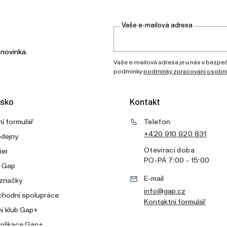
Vaše e-mailová adresa
 novinka.
Vaše e-mailová adresa je u nás v bezpečí
podmínky
podmínky zpracování osobní
sko
Kontakt
í formulář
Telefon
+420 910 920 831
odejny
Otevírací doba
ier
PO
-
PÁ
7:00 - 15:00
v Gap
E-mail
 značky
info@gap.cz
chodní spolupráce
Kontaktní formulář
í klub Gap+
aplikace Gap+