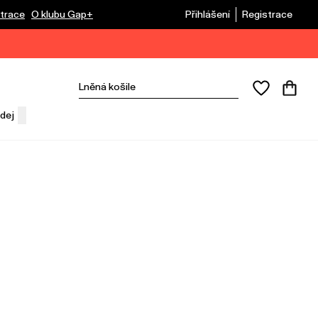
trace
O klubu Gap+
Přihlášení
Registrace
dej